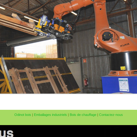
Odinot bois
|
Emballages industriels
|
Bois de chauffage
|
Contactez-nous